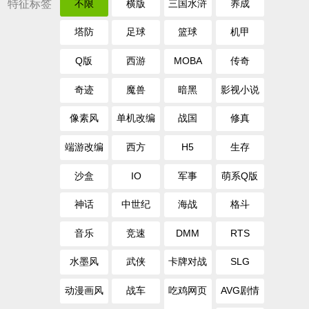
特征标签
不限
横版
三国水浒
养成
塔防
足球
篮球
机甲
Q版
西游
MOBA
传奇
奇迹
魔兽
暗黑
影视小说
像素风
单机改编
战国
修真
端游改编
西方
H5
生存
沙盒
IO
军事
萌系Q版
神话
中世纪
海战
格斗
音乐
竞速
DMM
RTS
水墨风
武侠
卡牌对战
SLG
动漫画风
战车
吃鸡网页
AVG剧情