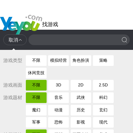
找游戏
取消
游戏类型
不限
模拟经营
角色扮演
策略
休闲竞技
游戏画面
不限
3D
2D
2.5D
游戏题材
不限
音乐
武侠
科幻
魔幻
动漫
历史
玄幻
军事
恐怖
影视
现代