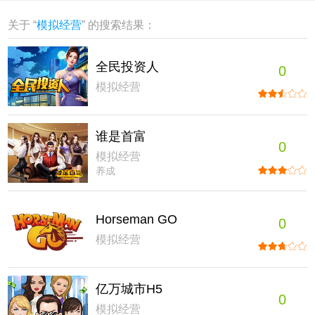
关于 “
模拟经营
” 的搜索结果：
全民投资人
0
模拟经营
谁是首富
0
模拟经营
养成
Horseman GO
0
模拟经营
亿万城市H5
0
模拟经营