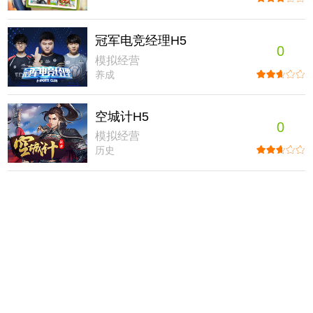
冠军电竞经理H5
0
模拟经营
养成
空城计H5
0
模拟经营
历史
田园物语
0
模拟经营
3D / Q版
萌宠好又多
0
模拟经营
2D / 动漫 / H5