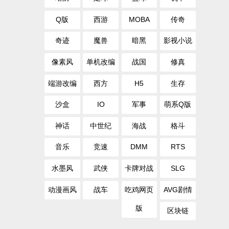
Q版
西游
MOBA
传奇
奇迹
魔兽
暗黑
影视小说
像素风
单机改编
战国
修真
端游改编
西方
H5
生存
沙盒
IO
军事
萌系Q版
神话
中世纪
海战
格斗
音乐
竞速
DMM
RTS
水墨风
武侠
卡牌对战
SLG
动漫画风
战车
吃鸡网页
AVG剧情
版
区块链