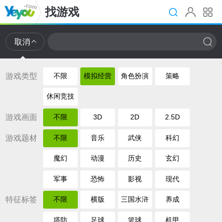
找游戏
取消
游戏类型
不限
模拟经营
角色扮演
策略
休闲竞技
游戏画面
不限
3D
2D
2.5D
游戏题材
不限
音乐
武侠
科幻
魔幻
动漫
历史
玄幻
军事
恐怖
影视
现代
特征标签
不限
横版
三国水浒
养成
塔防
足球
篮球
机甲