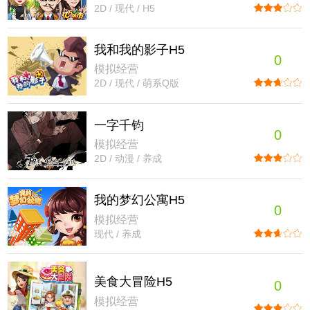
2D / 现代 / H5
我和我的影子H5
0
模拟经营
2D / 现代 / 萌系Q版
一字千钧
0
模拟经营
2D / 动漫 / 养成
我的梦幻公寓H5
0
模拟经营
现代 / 养成
美食大冒险H5
0
模拟经营