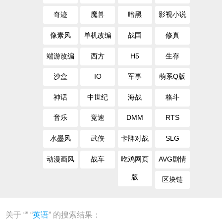
奇迹
魔兽
暗黑
影视小说
像素风
单机改编
战国
修真
端游改编
西方
H5
生存
沙盒
IO
军事
萌系Q版
神话
中世纪
海战
格斗
音乐
竞速
DMM
RTS
水墨风
武侠
卡牌对战
SLG
动漫画风
战车
吃鸡网页
AVG剧情
版
区块链
关于 “
” “
英语
” 的搜索结果：