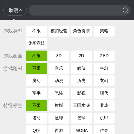
取消
游戏类型
不限
模拟经营
角色扮演
策略
休闲竞技
游戏画面
不限
3D
2D
2.5D
游戏题材
不限
音乐
武侠
科幻
魔幻
动漫
历史
玄幻
军事
恐怖
影视
现代
特征标签
不限
横版
三国水浒
养成
塔防
足球
篮球
机甲
Q版
西游
MOBA
传奇