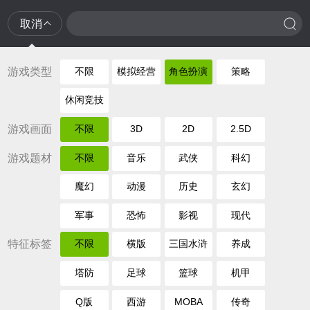
取消
游戏类型
不限
模拟经营
角色扮演
策略
休闲竞技
游戏画面
不限
3D
2D
2.5D
游戏题材
不限
音乐
武侠
科幻
魔幻
动漫
历史
玄幻
军事
恐怖
影视
现代
特征标签
不限
横版
三国水浒
养成
塔防
足球
篮球
机甲
Q版
西游
MOBA
传奇