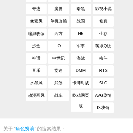
奇迹
魔兽
暗黑
影视小说
像素风
单机改编
战国
修真
端游改编
西方
H5
生存
沙盒
IO
军事
萌系Q版
神话
中世纪
海战
格斗
音乐
竞速
DMM
RTS
水墨风
武侠
卡牌对战
SLG
动漫画风
战车
吃鸡网页
AVG剧情
版
区块链
关于 “
角色扮演
” 的搜索结果：