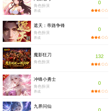
0
角色扮演
养成
遮天：帝路争锋
0
角色扮演
养成
魔影狂刀
132
角色扮演
冲锋小勇士
0
角色扮演
养成
九界问仙
0