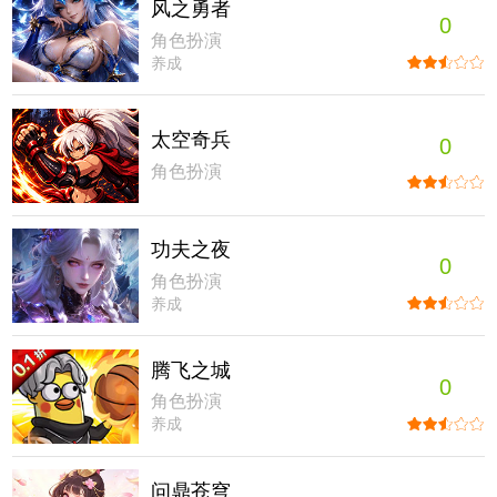
风之勇者
0
角色扮演
养成
太空奇兵
0
角色扮演
功夫之夜
0
角色扮演
养成
腾飞之城
0
角色扮演
养成
问鼎苍穹