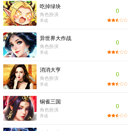
吃掉绿块
0
角色扮演
养成
异世界大作战
0
角色扮演
养成
消消大亨
0
角色扮演
养成
铜雀三国
0
角色扮演
养成