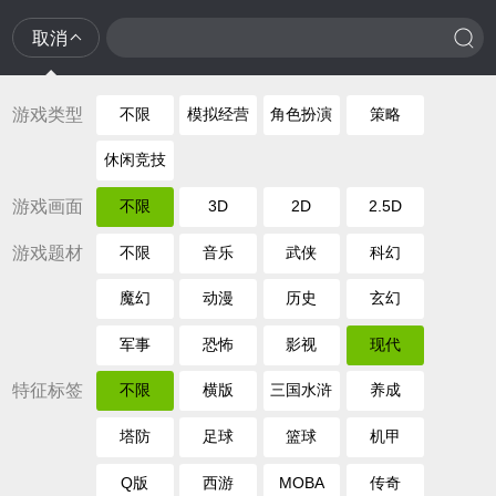
取消
游戏类型
不限
模拟经营
角色扮演
策略
休闲竞技
游戏画面
不限
3D
2D
2.5D
游戏题材
不限
音乐
武侠
科幻
魔幻
动漫
历史
玄幻
军事
恐怖
影视
现代
特征标签
不限
横版
三国水浒
养成
塔防
足球
篮球
机甲
Q版
西游
MOBA
传奇