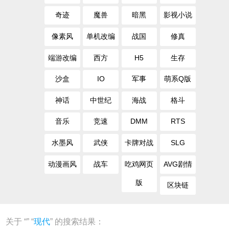
奇迹
魔兽
暗黑
影视小说
像素风
单机改编
战国
修真
端游改编
西方
H5
生存
沙盒
IO
军事
萌系Q版
神话
中世纪
海战
格斗
音乐
竞速
DMM
RTS
水墨风
武侠
卡牌对战
SLG
动漫画风
战车
吃鸡网页
AVG剧情
版
区块链
关于 “
” “
现代
” 的搜索结果：