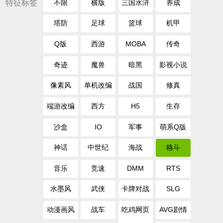
特征标签
不限
横版
三国水浒
养成
塔防
足球
篮球
机甲
Q版
西游
MOBA
传奇
奇迹
魔兽
暗黑
影视小说
像素风
单机改编
战国
修真
端游改编
西方
H5
生存
沙盒
IO
军事
萌系Q版
神话
中世纪
海战
格斗
音乐
竞速
DMM
RTS
水墨风
武侠
卡牌对战
SLG
动漫画风
战车
吃鸡网页
AVG剧情