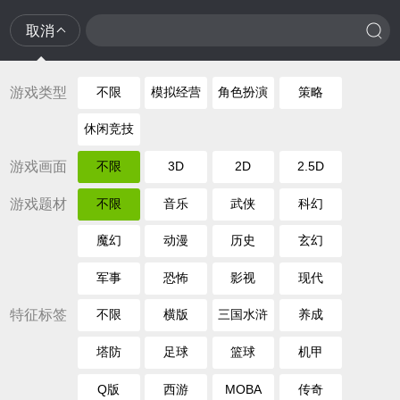
取消
游戏类型
不限
模拟经营
角色扮演
策略
休闲竞技
游戏画面
不限
3D
2D
2.5D
游戏题材
不限
音乐
武侠
科幻
魔幻
动漫
历史
玄幻
军事
恐怖
影视
现代
特征标签
不限
横版
三国水浒
养成
塔防
足球
篮球
机甲
Q版
西游
MOBA
传奇