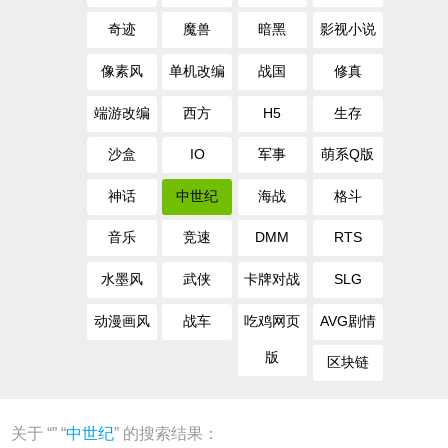
奇迹
魔兽
暗黑
影视小说
像素风
单机改编
战国
修真
端游改编
西方
H5
生存
沙盒
IO
军事
萌系Q版
神话
中世纪
海战
格斗
音乐
竞速
DMM
RTS
水墨风
武侠
卡牌对战
SLG
动漫画风
战车
吃鸡网页
AVG剧情
版
区块链
关于 “
” “
中世纪
” 的搜索结果：