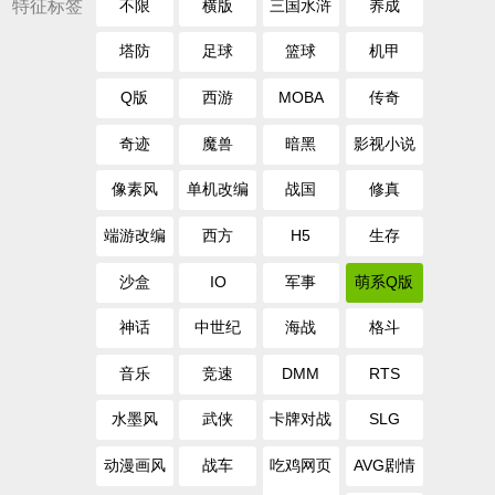
特征标签
不限
横版
三国水浒
养成
塔防
足球
篮球
机甲
Q版
西游
MOBA
传奇
奇迹
魔兽
暗黑
影视小说
像素风
单机改编
战国
修真
端游改编
西方
H5
生存
沙盒
IO
军事
萌系Q版
神话
中世纪
海战
格斗
音乐
竞速
DMM
RTS
水墨风
武侠
卡牌对战
SLG
动漫画风
战车
吃鸡网页
AVG剧情