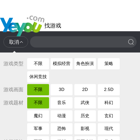
找游戏
取消
游戏类型
不限
模拟经营
角色扮演
策略
休闲竞技
游戏画面
不限
3D
2D
2.5D
游戏题材
不限
音乐
武侠
科幻
魔幻
动漫
历史
玄幻
军事
恐怖
影视
现代