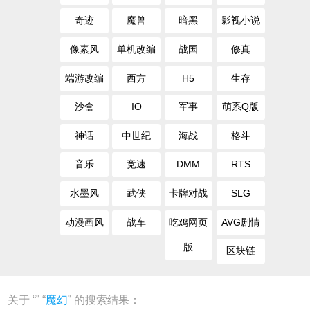
奇迹
魔兽
暗黑
影视小说
像素风
单机改编
战国
修真
端游改编
西方
H5
生存
沙盒
IO
军事
萌系Q版
神话
中世纪
海战
格斗
音乐
竞速
DMM
RTS
水墨风
武侠
卡牌对战
SLG
动漫画风
战车
吃鸡网页
AVG剧情
版
区块链
关于 “
” “
魔幻
” 的搜索结果：