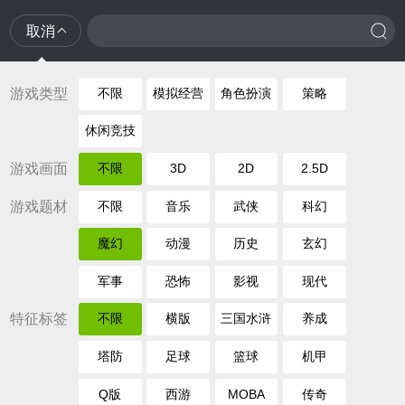
取消
游戏类型
不限
模拟经营
角色扮演
策略
休闲竞技
游戏画面
不限
3D
2D
2.5D
游戏题材
不限
音乐
武侠
科幻
魔幻
动漫
历史
玄幻
军事
恐怖
影视
现代
特征标签
不限
横版
三国水浒
养成
塔防
足球
篮球
机甲
Q版
西游
MOBA
传奇