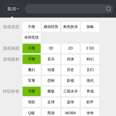
取消
游戏类型
不限
模拟经营
角色扮演
策略
休闲竞技
游戏画面
不限
3D
2D
2.5D
游戏题材
不限
音乐
武侠
科幻
魔幻
动漫
历史
玄幻
军事
恐怖
影视
现代
特征标签
不限
横版
三国水浒
养成
塔防
足球
篮球
机甲
Q版
西游
MOBA
传奇