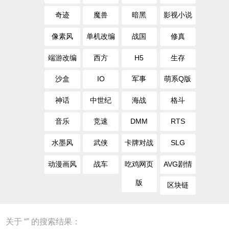
奇迹
魔兽
暗黑
影视小说
像素风
单机改编
战国
修真
端游改编
西方
H5
生存
沙盒
IO
军事
萌系Q版
神话
中世纪
海战
格斗
音乐
竞速
DMM
RTS
水墨风
武侠
卡牌对战
SLG
动漫画风
战车
吃鸡网页
AVG剧情
版
区块链
关于 “
” 的搜索结果：