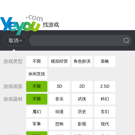
找游戏
取消
游戏类型
不限
模拟经营
角色扮演
策略
休闲竞技
游戏画面
不限
3D
2D
2.5D
游戏题材
不限
音乐
武侠
科幻
魔幻
动漫
历史
玄幻
军事
恐怖
影视
现代