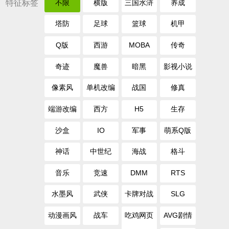
特征标签
不限
横版
三国水浒
养成
塔防
足球
篮球
机甲
Q版
西游
MOBA
传奇
奇迹
魔兽
暗黑
影视小说
像素风
单机改编
战国
修真
端游改编
西方
H5
生存
沙盒
IO
军事
萌系Q版
神话
中世纪
海战
格斗
音乐
竞速
DMM
RTS
水墨风
武侠
卡牌对战
SLG
动漫画风
战车
吃鸡网页
AVG剧情