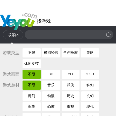
找游戏
取消
游戏类型
不限
模拟经营
角色扮演
策略
休闲竞技
游戏画面
不限
3D
2D
2.5D
游戏题材
不限
音乐
武侠
科幻
魔幻
动漫
历史
玄幻
军事
恐怖
影视
现代