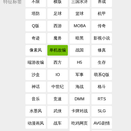
特征标签
不限
横版
三国水浒
养成
塔防
足球
篮球
机甲
Q版
西游
MOBA
传奇
奇迹
魔兽
暗黑
影视小说
像素风
单机改编
战国
修真
端游改编
西方
H5
生存
沙盒
IO
军事
萌系Q版
神话
中世纪
海战
格斗
音乐
竞速
DMM
RTS
水墨风
武侠
卡牌对战
SLG
动漫画风
战车
吃鸡网页
AVG剧情