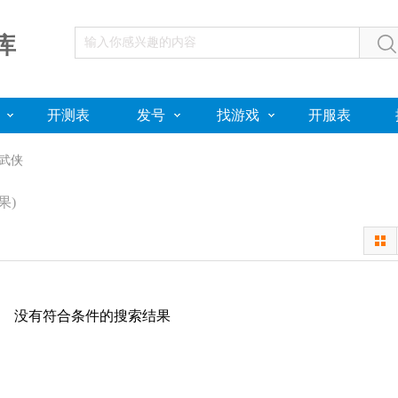
库
开测表
发号
找游戏
开服表
武侠
果)
没有符合条件的搜索结果