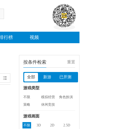
排行榜
视频
按条件检索
重置
全部
新游
已开测
游戏类型
不限
模拟经营
角色扮演
策略
休闲竞技
游戏画面
不限
3D
2D
2.5D