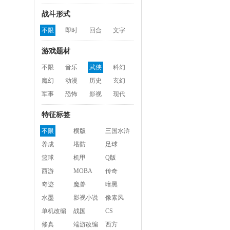
战斗形式
不限
即时
回合
文字
游戏题材
不限
音乐
武侠
科幻
魔幻
动漫
历史
玄幻
军事
恐怖
影视
现代
特征标签
不限
横版
三国水浒
养成
塔防
足球
篮球
机甲
Q版
西游
MOBA
传奇
奇迹
魔兽
暗黑
水墨
影视小说
像素风
单机改编
战国
CS
修真
端游改编
西方