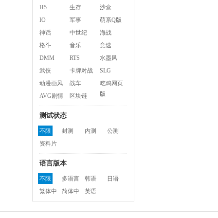
H5
生存
沙盒
IO
军事
萌系Q版
神话
中世纪
海战
格斗
音乐
竞速
DMM
RTS
水墨风
武侠
卡牌对战
SLG
动漫画风
战车
吃鸡网页
版
AVG剧情
区块链
测试状态
不限
封测
内测
公测
资料片
语言版本
不限
多语言
韩语
日语
繁体中
简体中
英语
文
文