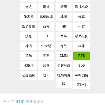
奇迹
魔兽
暗黑
影视小说
像素风
单机改编
战国
修真
端游改编
西方
H5
生存
沙盒
IO
军事
萌系Q版
神话
中世纪
海战
格斗
音乐
竞速
DMM
RTS
水墨风
武侠
卡牌对战
SLG
动漫画风
战车
吃鸡网页
AVG剧情
版
区块链
关于 “
” “
RTS
” 的搜索结果：