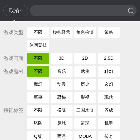
取消
游戏类型
不限
模拟经营
角色扮演
策略
休闲竞技
游戏画面
不限
3D
2D
2.5D
游戏题材
不限
音乐
武侠
科幻
魔幻
动漫
历史
玄幻
军事
恐怖
影视
现代
特征标签
不限
横版
三国水浒
养成
塔防
足球
篮球
机甲
Q版
西游
MOBA
传奇