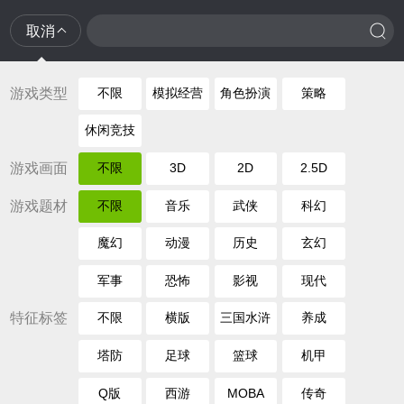
取消
游戏类型
不限
模拟经营
角色扮演
策略
休闲竞技
游戏画面
不限
3D
2D
2.5D
游戏题材
不限
音乐
武侠
科幻
魔幻
动漫
历史
玄幻
军事
恐怖
影视
现代
特征标签
不限
横版
三国水浒
养成
塔防
足球
篮球
机甲
Q版
西游
MOBA
传奇