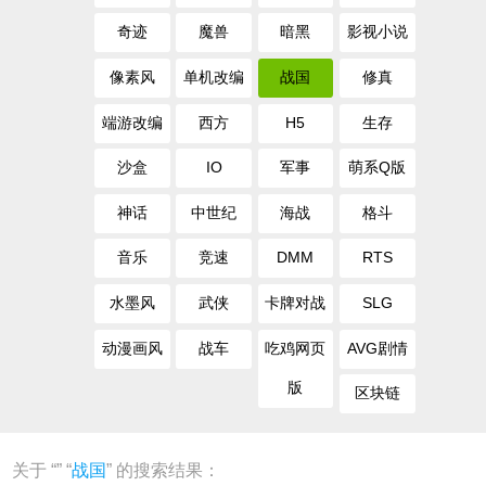
奇迹
魔兽
暗黑
影视小说
像素风
单机改编
战国
修真
端游改编
西方
H5
生存
沙盒
IO
军事
萌系Q版
神话
中世纪
海战
格斗
音乐
竞速
DMM
RTS
水墨风
武侠
卡牌对战
SLG
动漫画风
战车
吃鸡网页
AVG剧情
版
区块链
关于 “
” “
战国
” 的搜索结果：