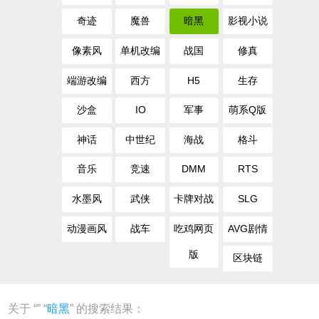
奇迹
魔兽
暗黑
影视小说
像素风
单机改编
战国
修真
端游改编
西方
H5
生存
沙盒
IO
军事
萌系Q版
神话
中世纪
海战
格斗
音乐
竞速
DMM
RTS
水墨风
武侠
卡牌对战
SLG
动漫画风
战车
吃鸡网页
AVG剧情
版
区块链
关于 “
” “
暗黑
” 的搜索结果：