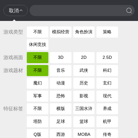
取消
游戏类型
不限
模拟经营
角色扮演
策略
休闲竞技
游戏画面
不限
3D
2D
2.5D
游戏题材
不限
音乐
武侠
科幻
魔幻
动漫
历史
玄幻
军事
恐怖
影视
现代
特征标签
不限
横版
三国水浒
养成
塔防
足球
篮球
机甲
Q版
西游
MOBA
传奇