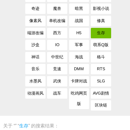
奇迹
魔兽
暗黑
影视小说
像素风
单机改编
战国
修真
端游改编
西方
H5
生存
沙盒
IO
军事
萌系Q版
神话
中世纪
海战
格斗
音乐
竞速
DMM
RTS
水墨风
武侠
卡牌对战
SLG
动漫画风
战车
吃鸡网页
AVG剧情
版
区块链
关于 “
” “
生存
” 的搜索结果：