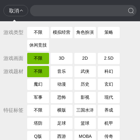
取消
游戏类型
不限
模拟经营
角色扮演
策略
休闲竞技
游戏画面
不限
3D
2D
2.5D
游戏题材
不限
音乐
武侠
科幻
魔幻
动漫
历史
玄幻
军事
恐怖
影视
现代
特征标签
不限
横版
三国水浒
养成
塔防
足球
篮球
机甲
Q版
西游
MOBA
传奇