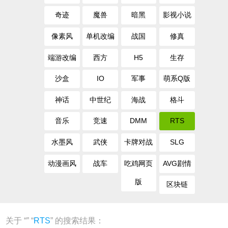
奇迹
魔兽
暗黑
影视小说
像素风
单机改编
战国
修真
端游改编
西方
H5
生存
沙盒
IO
军事
萌系Q版
神话
中世纪
海战
格斗
音乐
竞速
DMM
RTS
水墨风
武侠
卡牌对战
SLG
动漫画风
战车
吃鸡网页
AVG剧情
版
区块链
关于 “
” “
RTS
” 的搜索结果：