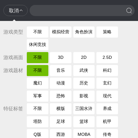
取消
游戏类型
不限
模拟经营
角色扮演
策略
休闲竞技
游戏画面
不限
3D
2D
2.5D
游戏题材
不限
音乐
武侠
科幻
魔幻
动漫
历史
玄幻
军事
恐怖
影视
现代
特征标签
不限
横版
三国水浒
养成
塔防
足球
篮球
机甲
Q版
西游
MOBA
传奇