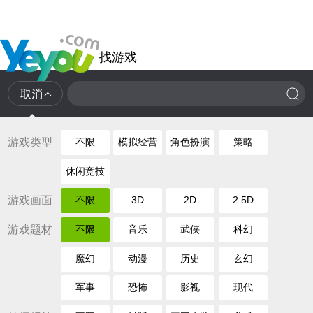
找游戏
取消
游戏类型
不限
模拟经营
角色扮演
策略
休闲竞技
游戏画面
不限
3D
2D
2.5D
游戏题材
不限
音乐
武侠
科幻
魔幻
动漫
历史
玄幻
军事
恐怖
影视
现代