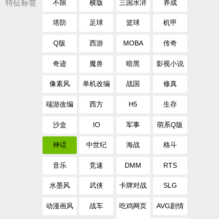
特征标签
不限
横版
三国水浒
养成
塔防
足球
篮球
机甲
Q版
西游
MOBA
传奇
奇迹
魔兽
暗黑
影视小说
像素风
单机改编
战国
修真
端游改编
西方
H5
生存
沙盒
IO
军事
萌系Q版
神话
中世纪
海战
格斗
音乐
竞速
DMM
RTS
水墨风
武侠
卡牌对战
SLG
动漫画风
战车
吃鸡网页
AVG剧情