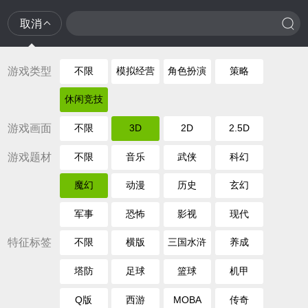
取消
游戏类型
不限
模拟经营
角色扮演
策略
休闲竞技
游戏画面
不限
3D
2D
2.5D
游戏题材
不限
音乐
武侠
科幻
魔幻
动漫
历史
玄幻
军事
恐怖
影视
现代
特征标签
不限
横版
三国水浒
养成
塔防
足球
篮球
机甲
Q版
西游
MOBA
传奇