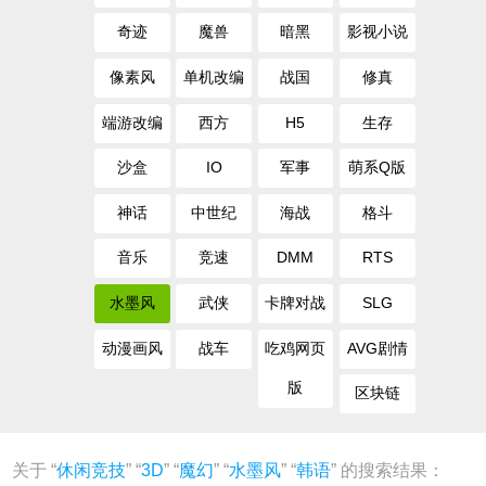
奇迹
魔兽
暗黑
影视小说
像素风
单机改编
战国
修真
端游改编
西方
H5
生存
沙盒
IO
军事
萌系Q版
神话
中世纪
海战
格斗
音乐
竞速
DMM
RTS
水墨风
武侠
卡牌对战
SLG
动漫画风
战车
吃鸡网页
AVG剧情
版
区块链
关于 “
休闲竞技
” “
3D
” “
魔幻
” “
水墨风
” “
韩语
” 的搜索结果：