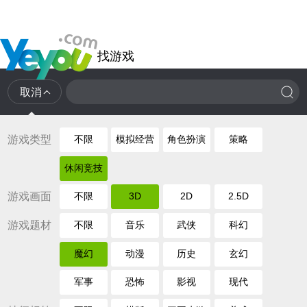
找游戏
取消
游戏类型
不限
模拟经营
角色扮演
策略
休闲竞技
游戏画面
不限
3D
2D
2.5D
游戏题材
不限
音乐
武侠
科幻
魔幻
动漫
历史
玄幻
军事
恐怖
影视
现代