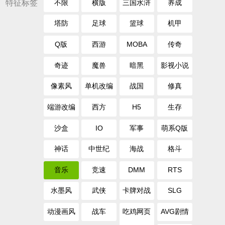
特征标签
不限
横版
三国水浒
养成
塔防
足球
篮球
机甲
Q版
西游
MOBA
传奇
奇迹
魔兽
暗黑
影视小说
像素风
单机改编
战国
修真
端游改编
西方
H5
生存
沙盒
IO
军事
萌系Q版
神话
中世纪
海战
格斗
音乐
竞速
DMM
RTS
水墨风
武侠
卡牌对战
SLG
动漫画风
战车
吃鸡网页
AVG剧情