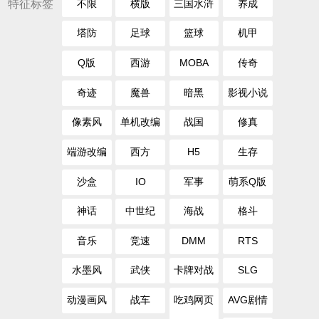
特征标签
不限
横版
三国水浒
养成
塔防
足球
篮球
机甲
Q版
西游
MOBA
传奇
奇迹
魔兽
暗黑
影视小说
像素风
单机改编
战国
修真
端游改编
西方
H5
生存
沙盒
IO
军事
萌系Q版
神话
中世纪
海战
格斗
音乐
竞速
DMM
RTS
水墨风
武侠
卡牌对战
SLG
动漫画风
战车
吃鸡网页
AVG剧情