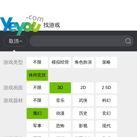
找游戏
取消
游戏类型
不限
模拟经营
角色扮演
策略
休闲竞技
游戏画面
不限
3D
2D
2.5D
游戏题材
不限
音乐
武侠
科幻
魔幻
动漫
历史
玄幻
军事
恐怖
影视
现代