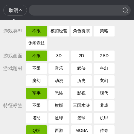
取消
游戏类型
不限
模拟经营
角色扮演
策略
休闲竞技
游戏画面
不限
3D
2D
2.5D
游戏题材
不限
音乐
武侠
科幻
魔幻
动漫
历史
玄幻
军事
恐怖
影视
现代
特征标签
不限
横版
三国水浒
养成
塔防
足球
篮球
机甲
Q版
西游
MOBA
传奇