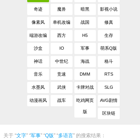
奇迹
魔兽
暗黑
影视小说
像素风
单机改编
战国
修真
端游改编
西方
H5
生存
沙盒
IO
军事
萌系Q版
神话
中世纪
海战
格斗
音乐
竞速
DMM
RTS
水墨风
武侠
卡牌对战
SLG
动漫画风
战车
吃鸡网页
AVG剧情
版
区块链
关于 “
文字
” “
军事
” “
Q版
” “
多语言
” 的搜索结果：