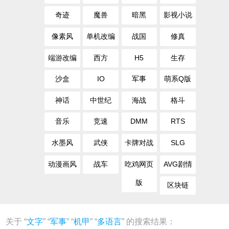
奇迹
魔兽
暗黑
影视小说
像素风
单机改编
战国
修真
端游改编
西方
H5
生存
沙盒
IO
军事
萌系Q版
神话
中世纪
海战
格斗
音乐
竞速
DMM
RTS
水墨风
武侠
卡牌对战
SLG
动漫画风
战车
吃鸡网页
AVG剧情
版
区块链
关于 “
文字
” “
军事
” “
机甲
” “
多语言
” 的搜索结果：