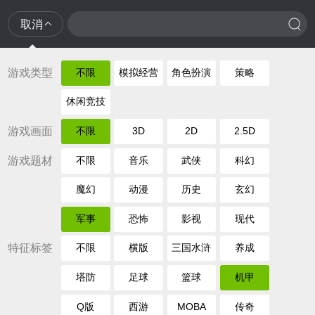
取消
游戏类型
不限
模拟经营
角色扮演
策略
休闲竞技
游戏画面
不限
3D
2D
2.5D
游戏题材
不限
音乐
武侠
科幻
魔幻
动漫
历史
玄幻
军事
恐怖
影视
现代
特征标签
不限
横版
三国水浒
养成
塔防
足球
篮球
机甲
Q版
西游
MOBA
传奇