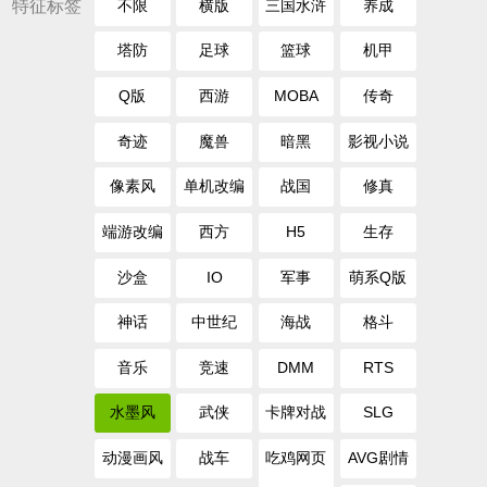
特征标签
不限
横版
三国水浒
养成
塔防
足球
篮球
机甲
Q版
西游
MOBA
传奇
奇迹
魔兽
暗黑
影视小说
像素风
单机改编
战国
修真
端游改编
西方
H5
生存
沙盒
IO
军事
萌系Q版
神话
中世纪
海战
格斗
音乐
竞速
DMM
RTS
水墨风
武侠
卡牌对战
SLG
动漫画风
战车
吃鸡网页
AVG剧情