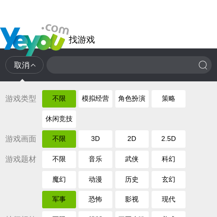
找游戏
取消
游戏类型
不限
模拟经营
角色扮演
策略
休闲竞技
游戏画面
不限
3D
2D
2.5D
游戏题材
不限
音乐
武侠
科幻
魔幻
动漫
历史
玄幻
军事
恐怖
影视
现代