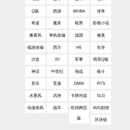
Q版
西游
MOBA
传奇
奇迹
魔兽
暗黑
影视小说
像素风
单机改编
战国
修真
端游改编
西方
H5
生存
沙盒
IO
军事
萌系Q版
神话
中世纪
海战
格斗
音乐
竞速
DMM
RTS
水墨风
武侠
卡牌对战
SLG
动漫画风
战车
吃鸡网页
AVG剧情
版
区块链