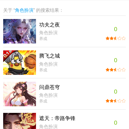
关于 “
角色扮演
” 的搜索结果：
功夫之夜
0
角色扮演
养成
腾飞之城
0
角色扮演
养成
问鼎苍穹
0
角色扮演
养成
遮天：帝路争锋
0
角色扮演