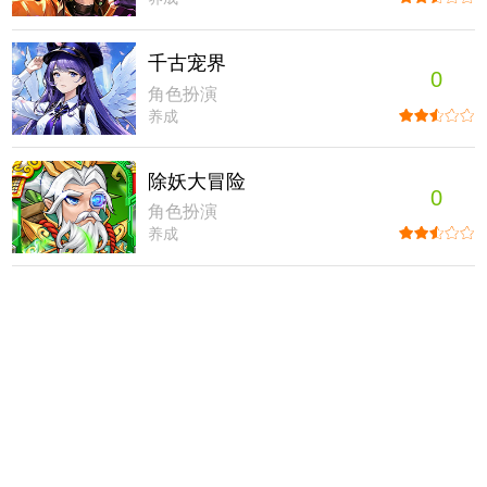
千古宠界
0
角色扮演
养成
除妖大冒险
0
角色扮演
养成
功夫之夜
0
角色扮演
养成
腾飞之城
0
角色扮演
养成