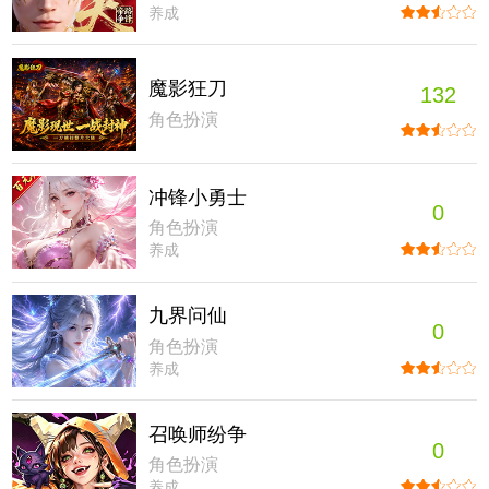
养成
魔影狂刀
132
角色扮演
冲锋小勇士
0
角色扮演
养成
九界问仙
0
角色扮演
养成
召唤师纷争
0
角色扮演
养成