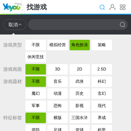
找游戏
取消
游戏类型
不限
模拟经营
角色扮演
策略
休闲竞技
游戏画面
不限
3D
2D
2.5D
游戏题材
不限
音乐
武侠
科幻
魔幻
动漫
历史
玄幻
军事
恐怖
影视
现代
特征标签
不限
横版
三国水浒
养成
塔防
足球
篮球
机甲