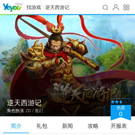
找游戏
逆天西游记
逆天西游记
热度
角色扮演
2D / 魔幻
0
简介
礼包
新闻
攻略
开服表