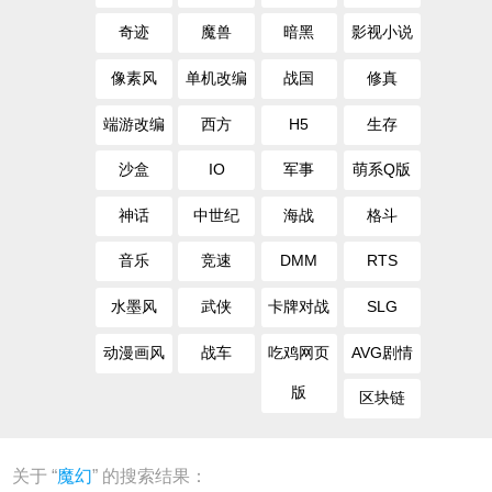
奇迹
魔兽
暗黑
影视小说
像素风
单机改编
战国
修真
端游改编
西方
H5
生存
沙盒
IO
军事
萌系Q版
神话
中世纪
海战
格斗
音乐
竞速
DMM
RTS
水墨风
武侠
卡牌对战
SLG
动漫画风
战车
吃鸡网页
AVG剧情
版
区块链
关于 “
魔幻
” 的搜索结果：