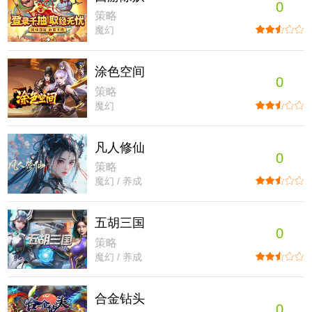
0
策略
魔幻
涂色空间
0
策略
魔幻
凡人修仙
0
策略
魔幻 / 养成
五胡三国
0
策略
魔幻 / 养成
合金钻头
0