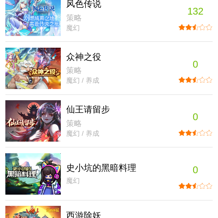
风色传说
132
策略
魔幻
众神之役
0
策略
魔幻 / 养成
仙王请留步
0
策略
魔幻 / 养成
史小坑的黑暗料理
0
魔幻
西游除妖