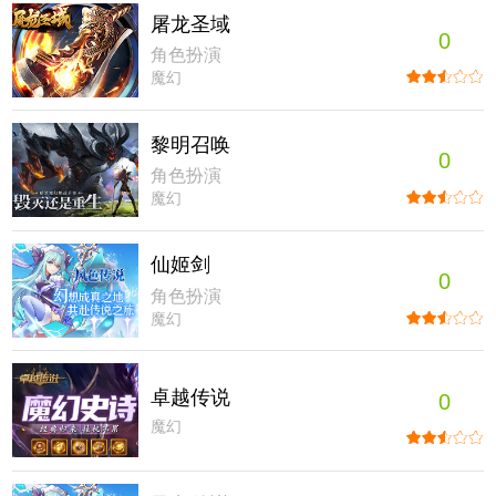
屠龙圣域
0
角色扮演
魔幻
黎明召唤
0
角色扮演
魔幻
仙姬剑
0
角色扮演
魔幻
卓越传说
0
魔幻