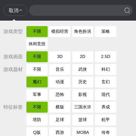
取消
游戏类型
不限
模拟经营
角色扮演
策略
休闲竞技
游戏画面
不限
3D
2D
2.5D
游戏题材
不限
音乐
武侠
科幻
魔幻
动漫
历史
玄幻
军事
恐怖
影视
现代
特征标签
不限
横版
三国水浒
养成
塔防
足球
篮球
机甲
Q版
西游
MOBA
传奇