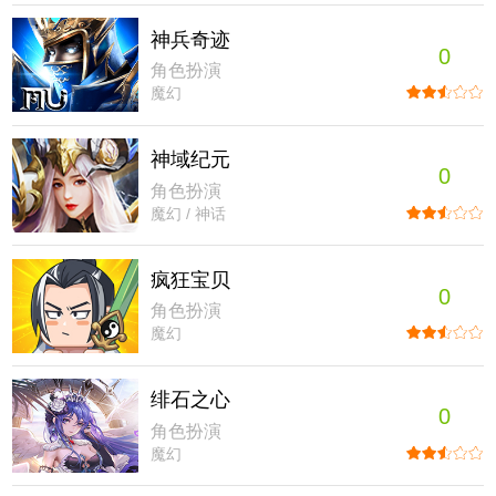
神兵奇迹
0
角色扮演
魔幻
神域纪元
0
角色扮演
魔幻 / 神话
疯狂宝贝
0
角色扮演
魔幻
绯石之心
0
角色扮演
魔幻