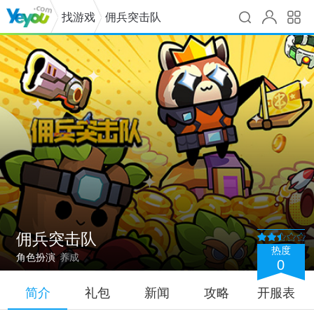
找游戏
佣兵突击队
佣兵突击队
热度
角色扮演
养成
0
简介
礼包
新闻
攻略
开服表