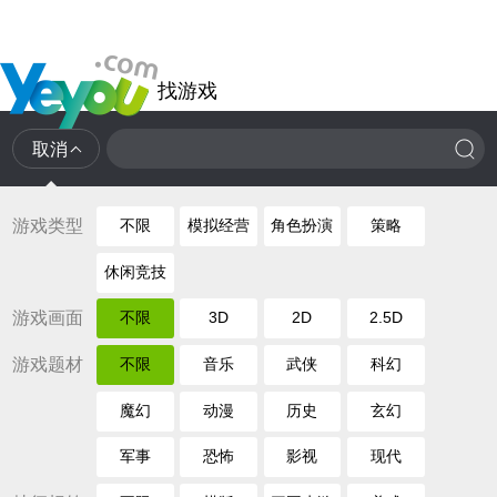
找游戏
取消
游戏类型
不限
模拟经营
角色扮演
策略
休闲竞技
游戏画面
不限
3D
2D
2.5D
游戏题材
不限
音乐
武侠
科幻
魔幻
动漫
历史
玄幻
军事
恐怖
影视
现代