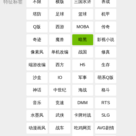
特征标签
不限
横版
三国水浒
养成
塔防
足球
篮球
机甲
Q版
西游
MOBA
传奇
奇迹
魔兽
暗黑
影视小说
像素风
单机改编
战国
修真
端游改编
西方
H5
生存
沙盒
IO
军事
萌系Q版
神话
中世纪
海战
格斗
音乐
竞速
DMM
RTS
水墨风
武侠
卡牌对战
SLG
动漫画风
战车
吃鸡网页
AVG剧情