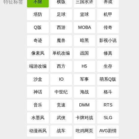
特征标签
不限
横版
三国水浒
养成
塔防
足球
篮球
机甲
Q版
西游
MOBA
传奇
奇迹
魔兽
暗黑
影视小说
像素风
单机改编
战国
修真
端游改编
西方
H5
生存
沙盒
IO
军事
萌系Q版
神话
中世纪
海战
格斗
音乐
竞速
DMM
RTS
水墨风
武侠
卡牌对战
SLG
动漫画风
战车
吃鸡网页
AVG剧情