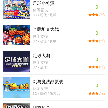
足球小将翼
0
休闲竞技
3D / 现代 / 足球
全民坦克大战
0
休闲竞技
3D / 动漫 / 机甲
足球大咖
0
休闲竞技
3D / 足球
剑与魔法战就战
0
休闲竞技
3D / 魔幻 / 像素风