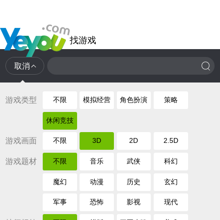
找游戏
取消
游戏类型
不限
模拟经营
角色扮演
策略
休闲竞技
游戏画面
不限
3D
2D
2.5D
游戏题材
不限
音乐
武侠
科幻
魔幻
动漫
历史
玄幻
军事
恐怖
影视
现代