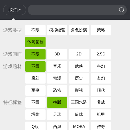
取消
游戏类型
不限
模拟经营
角色扮演
策略
休闲竞技
游戏画面
不限
3D
2D
2.5D
游戏题材
不限
音乐
武侠
科幻
魔幻
动漫
历史
玄幻
军事
恐怖
影视
现代
特征标签
不限
横版
三国水浒
养成
塔防
足球
篮球
机甲
Q版
西游
MOBA
传奇