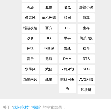
奇迹
魔兽
暗黑
影视小说
像素风
单机改编
战国
修真
端游改编
西方
H5
生存
沙盒
IO
军事
萌系Q版
神话
中世纪
海战
格斗
音乐
竞速
DMM
RTS
水墨风
武侠
卡牌对战
SLG
动漫画风
战车
吃鸡网页
AVG剧情
版
区块链
关于 “
休闲竞技
” “
横版
” 的搜索结果：