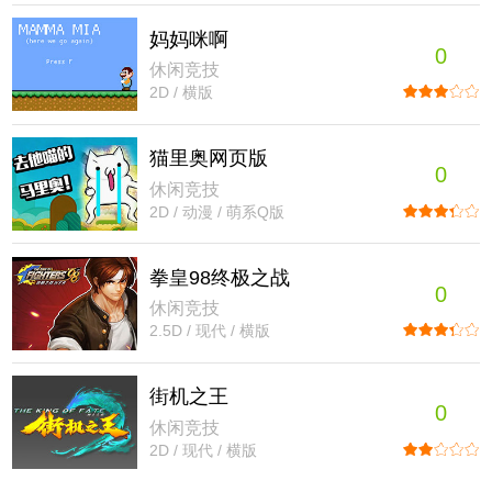
妈妈咪啊
0
休闲竞技
2D / 横版
猫里奥网页版
0
休闲竞技
2D / 动漫 / 萌系Q版
拳皇98终极之战
0
休闲竞技
2.5D / 现代 / 横版
街机之王
0
休闲竞技
2D / 现代 / 横版