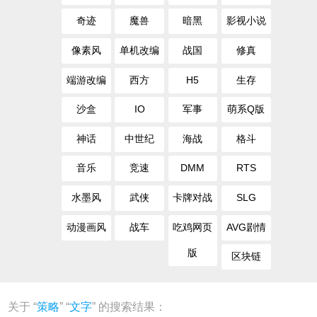
奇迹
魔兽
暗黑
影视小说
像素风
单机改编
战国
修真
端游改编
西方
H5
生存
沙盒
IO
军事
萌系Q版
神话
中世纪
海战
格斗
音乐
竞速
DMM
RTS
水墨风
武侠
卡牌对战
SLG
动漫画风
战车
吃鸡网页
AVG剧情
版
区块链
关于 “
策略
” “
文字
” 的搜索结果：