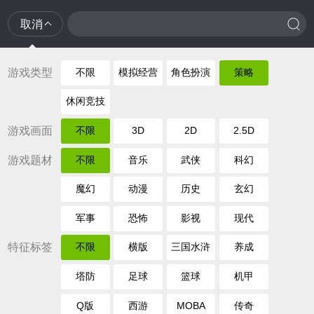
取消
游戏类型
不限
模拟经营
角色扮演
策略
休闲竞技
游戏画面
不限
3D
2D
2.5D
游戏题材
不限
音乐
武侠
科幻
魔幻
动漫
历史
玄幻
军事
恐怖
影视
现代
特征标签
不限
横版
三国水浒
养成
塔防
足球
篮球
机甲
Q版
西游
MOBA
传奇