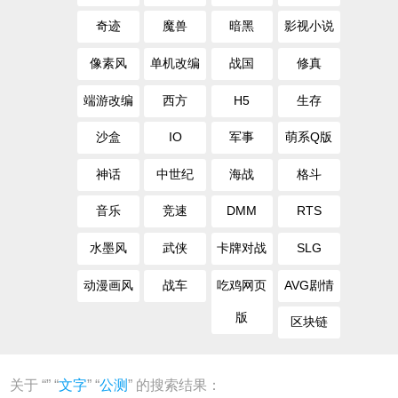
奇迹
魔兽
暗黑
影视小说
像素风
单机改编
战国
修真
端游改编
西方
H5
生存
沙盒
IO
军事
萌系Q版
神话
中世纪
海战
格斗
音乐
竞速
DMM
RTS
水墨风
武侠
卡牌对战
SLG
动漫画风
战车
吃鸡网页
AVG剧情
版
区块链
关于 “
” “
文字
” “
公测
” 的搜索结果：