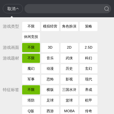
取消
游戏类型
不限
模拟经营
角色扮演
策略
休闲竞技
游戏画面
不限
3D
2D
2.5D
游戏题材
不限
音乐
武侠
科幻
魔幻
动漫
历史
玄幻
军事
恐怖
影视
现代
特征标签
不限
横版
三国水浒
养成
塔防
足球
篮球
机甲
Q版
西游
MOBA
传奇