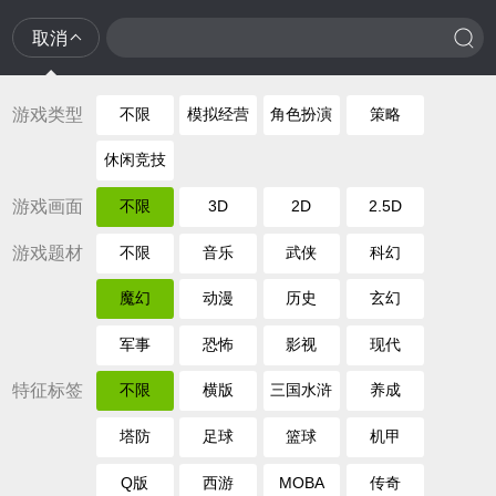
取消
游戏类型
不限
模拟经营
角色扮演
策略
休闲竞技
游戏画面
不限
3D
2D
2.5D
游戏题材
不限
音乐
武侠
科幻
魔幻
动漫
历史
玄幻
军事
恐怖
影视
现代
特征标签
不限
横版
三国水浒
养成
塔防
足球
篮球
机甲
Q版
西游
MOBA
传奇