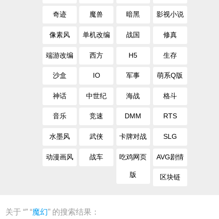
奇迹
魔兽
暗黑
影视小说
像素风
单机改编
战国
修真
端游改编
西方
H5
生存
沙盒
IO
军事
萌系Q版
神话
中世纪
海战
格斗
音乐
竞速
DMM
RTS
水墨风
武侠
卡牌对战
SLG
动漫画风
战车
吃鸡网页
AVG剧情
版
区块链
关于 “
” “
魔幻
” 的搜索结果：