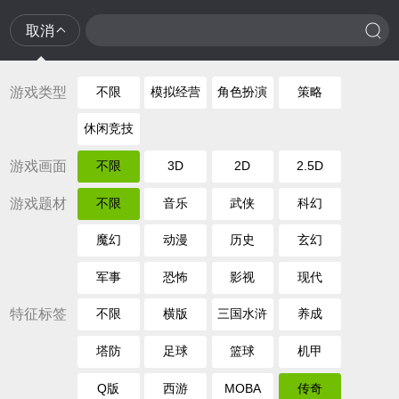
取消
游戏类型
不限
模拟经营
角色扮演
策略
休闲竞技
游戏画面
不限
3D
2D
2.5D
游戏题材
不限
音乐
武侠
科幻
魔幻
动漫
历史
玄幻
军事
恐怖
影视
现代
特征标签
不限
横版
三国水浒
养成
塔防
足球
篮球
机甲
Q版
西游
MOBA
传奇