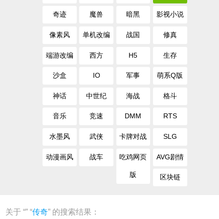
奇迹
魔兽
暗黑
影视小说
像素风
单机改编
战国
修真
端游改编
西方
H5
生存
沙盒
IO
军事
萌系Q版
神话
中世纪
海战
格斗
音乐
竞速
DMM
RTS
水墨风
武侠
卡牌对战
SLG
动漫画风
战车
吃鸡网页
AVG剧情
版
区块链
关于 “
” “
传奇
” 的搜索结果：