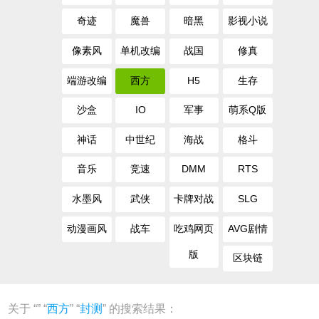
奇迹
魔兽
暗黑
影视小说
像素风
单机改编
战国
修真
端游改编
西方
H5
生存
沙盒
IO
军事
萌系Q版
神话
中世纪
海战
格斗
音乐
竞速
DMM
RTS
水墨风
武侠
卡牌对战
SLG
动漫画风
战车
吃鸡网页
AVG剧情
版
区块链
关于 “
” “
西方
” “
封测
” 的搜索结果：