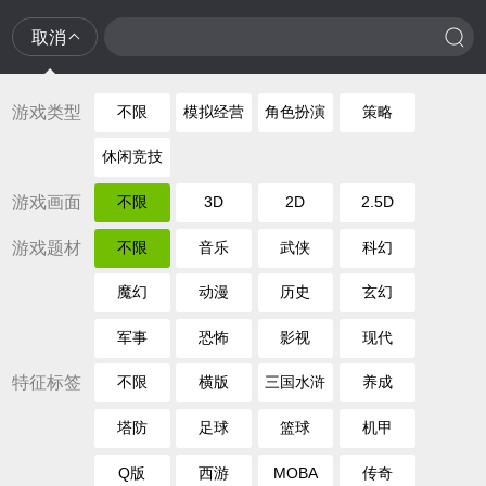
取消
游戏类型
不限
模拟经营
角色扮演
策略
休闲竞技
游戏画面
不限
3D
2D
2.5D
游戏题材
不限
音乐
武侠
科幻
魔幻
动漫
历史
玄幻
军事
恐怖
影视
现代
特征标签
不限
横版
三国水浒
养成
塔防
足球
篮球
机甲
Q版
西游
MOBA
传奇