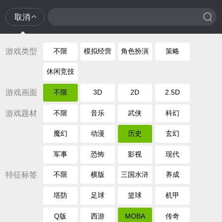
取消
游戏类型
不限
模拟经营
角色扮演
策略
休闲竞技
游戏画面
不限
3D
2D
2.5D
游戏题材
不限
音乐
武侠
科幻
魔幻
动漫
历史
玄幻
军事
恐怖
影视
现代
特征标签
不限
横版
三国水浒
养成
塔防
足球
篮球
机甲
Q版
西游
MOBA
传奇