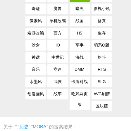
奇迹
魔兽
暗黑
影视小说
像素风
单机改编
战国
修真
端游改编
西方
H5
生存
沙盒
IO
军事
萌系Q版
神话
中世纪
海战
格斗
音乐
竞速
DMM
RTS
水墨风
武侠
卡牌对战
SLG
动漫画风
战车
吃鸡网页
AVG剧情
版
区块链
关于 “
” “
历史
” “
MOBA
” 的搜索结果：