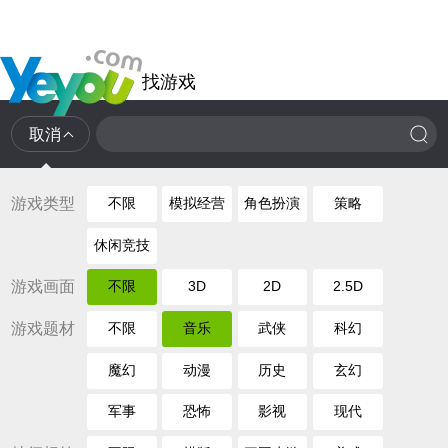
找游戏
取消
游戏类型
不限
模拟经营
角色扮演
策略
休闲竞技
游戏画面
不限
3D
2D
2.5D
游戏题材
不限
音乐
武侠
科幻
魔幻
动漫
历史
玄幻
军事
恐怖
影视
现代