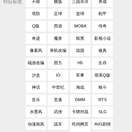
特征标签
不限
横版
三国水浒
养成
塔防
足球
篮球
机甲
Q版
西游
MOBA
传奇
奇迹
魔兽
暗黑
影视小说
像素风
单机改编
战国
修真
端游改编
西方
H5
生存
沙盒
IO
军事
萌系Q版
神话
中世纪
海战
格斗
音乐
竞速
DMM
RTS
水墨风
武侠
卡牌对战
SLG
动漫画风
战车
吃鸡网页
AVG剧情