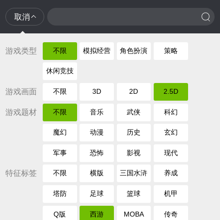
取消
游戏类型
不限
模拟经营
角色扮演
策略
休闲竞技
游戏画面
不限
3D
2D
2.5D
游戏题材
不限
音乐
武侠
科幻
魔幻
动漫
历史
玄幻
军事
恐怖
影视
现代
特征标签
不限
横版
三国水浒
养成
塔防
足球
篮球
机甲
Q版
西游
MOBA
传奇