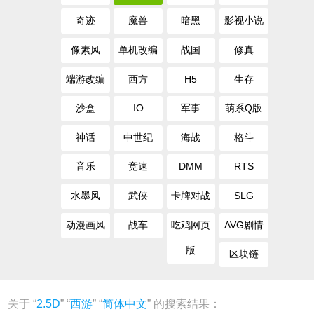
奇迹
魔兽
暗黑
影视小说
像素风
单机改编
战国
修真
端游改编
西方
H5
生存
沙盒
IO
军事
萌系Q版
神话
中世纪
海战
格斗
音乐
竞速
DMM
RTS
水墨风
武侠
卡牌对战
SLG
动漫画风
战车
吃鸡网页
AVG剧情
版
区块链
关于 “
2.5D
” “
西游
” “
简体中文
” 的搜索结果：