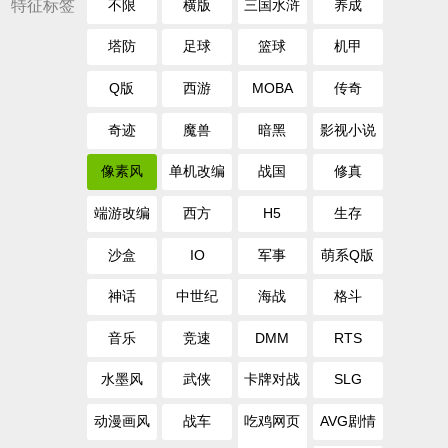
特征标签
不限
横版
三国水浒
养成
塔防
足球
篮球
机甲
Q版
西游
MOBA
传奇
奇迹
魔兽
暗黑
影视小说
像素风
单机改编
战国
修真
端游改编
西方
H5
生存
沙盒
IO
军事
萌系Q版
神话
中世纪
海战
格斗
音乐
竞速
DMM
RTS
水墨风
武侠
卡牌对战
SLG
动漫画风
战车
吃鸡网页
AVG剧情