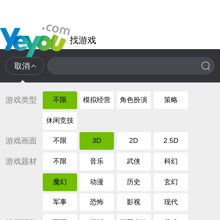
找游戏
取消
游戏类型
不限
模拟经营
角色扮演
策略
休闲竞技
游戏画面
不限
3D
2D
2.5D
游戏题材
不限
音乐
武侠
科幻
魔幻
动漫
历史
玄幻
军事
恐怖
影视
现代