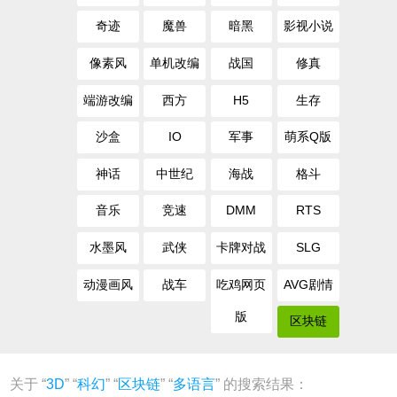
奇迹
魔兽
暗黑
影视小说
像素风
单机改编
战国
修真
端游改编
西方
H5
生存
沙盒
IO
军事
萌系Q版
神话
中世纪
海战
格斗
音乐
竞速
DMM
RTS
水墨风
武侠
卡牌对战
SLG
动漫画风
战车
吃鸡网页
AVG剧情
版
区块链
关于 “
3D
” “
科幻
” “
区块链
” “
多语言
” 的搜索结果：