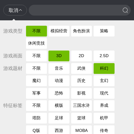
取消
游戏类型
不限
模拟经营
角色扮演
策略
休闲竞技
游戏画面
不限
3D
2D
2.5D
游戏题材
不限
音乐
武侠
科幻
魔幻
动漫
历史
玄幻
军事
恐怖
影视
现代
特征标签
不限
横版
三国水浒
养成
塔防
足球
篮球
机甲
Q版
西游
MOBA
传奇