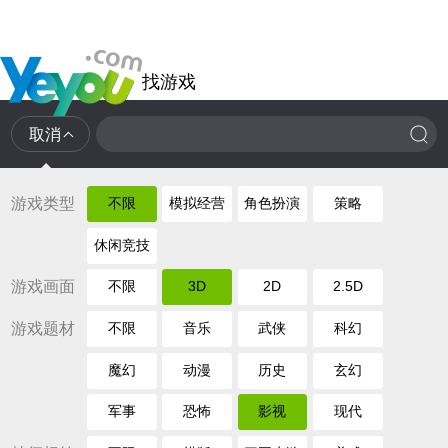
找游戏
取消
游戏类型
不限
模拟经营
角色扮演
策略
休闲竞技
游戏画面
不限
3D
2D
2.5D
游戏题材
不限
音乐
武侠
科幻
魔幻
动漫
历史
玄幻
军事
恐怖
影视
现代