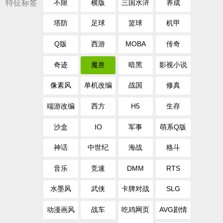
特征标签
不限
横版
三国水浒
养成
塔防
足球
篮球
机甲
Q版
西游
MOBA
传奇
奇迹
魔兽
暗黑
影视小说
像素风
单机改编
战国
修真
端游改编
西方
H5
生存
沙盒
IO
军事
萌系Q版
神话
中世纪
海战
格斗
音乐
竞速
DMM
RTS
水墨风
武侠
卡牌对战
SLG
动漫画风
战车
吃鸡网页
AVG剧情