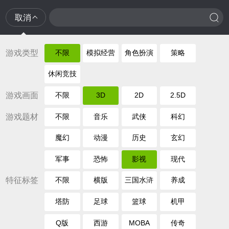
取消
游戏类型
不限
模拟经营
角色扮演
策略
休闲竞技
游戏画面
不限
3D
2D
2.5D
游戏题材
不限
音乐
武侠
科幻
魔幻
动漫
历史
玄幻
军事
恐怖
影视
现代
特征标签
不限
横版
三国水浒
养成
塔防
足球
篮球
机甲
Q版
西游
MOBA
传奇