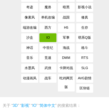
奇迹
魔兽
暗黑
影视小说
像素风
单机改编
战国
修真
端游改编
西方
H5
生存
沙盒
IO
军事
萌系Q版
神话
中世纪
海战
格斗
音乐
竞速
DMM
RTS
水墨风
武侠
卡牌对战
SLG
动漫画风
战车
吃鸡网页
AVG剧情
版
区块链
关于 “
3D
” “
影视
” “
IO
” “
简体中文
” 的搜索结果：