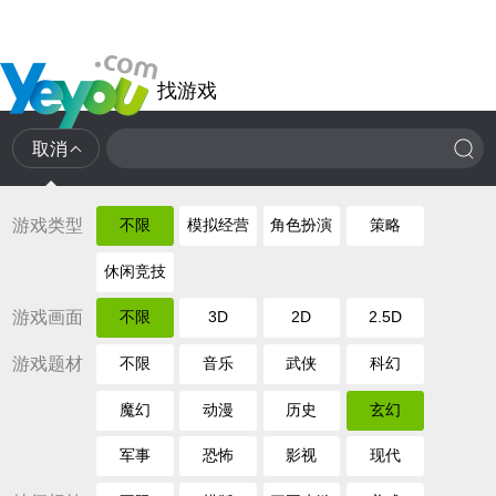
找游戏
取消
游戏类型
不限
模拟经营
角色扮演
策略
休闲竞技
游戏画面
不限
3D
2D
2.5D
游戏题材
不限
音乐
武侠
科幻
魔幻
动漫
历史
玄幻
军事
恐怖
影视
现代