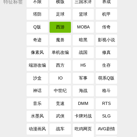
特征标签
不限
横版
三国水浒
养成
塔防
足球
篮球
机甲
Q版
西游
MOBA
传奇
奇迹
魔兽
暗黑
影视小说
像素风
单机改编
战国
修真
端游改编
西方
H5
生存
沙盒
IO
军事
萌系Q版
神话
中世纪
海战
格斗
音乐
竞速
DMM
RTS
水墨风
武侠
卡牌对战
SLG
动漫画风
战车
吃鸡网页
AVG剧情