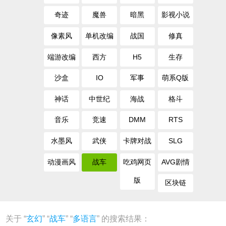
奇迹
魔兽
暗黑
影视小说
像素风
单机改编
战国
修真
端游改编
西方
H5
生存
沙盒
IO
军事
萌系Q版
神话
中世纪
海战
格斗
音乐
竞速
DMM
RTS
水墨风
武侠
卡牌对战
SLG
动漫画风
战车
吃鸡网页
AVG剧情
版
区块链
关于 “
玄幻
” “
战车
” “
多语言
” 的搜索结果：