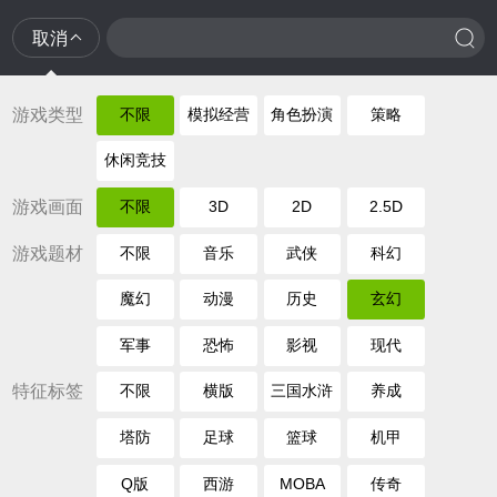
取消
游戏类型
不限
模拟经营
角色扮演
策略
休闲竞技
游戏画面
不限
3D
2D
2.5D
游戏题材
不限
音乐
武侠
科幻
魔幻
动漫
历史
玄幻
军事
恐怖
影视
现代
特征标签
不限
横版
三国水浒
养成
塔防
足球
篮球
机甲
Q版
西游
MOBA
传奇