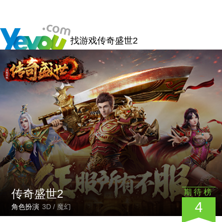
找游戏
传奇盛世2
传奇盛世2
期待榜
4
角色扮演
3D / 魔幻