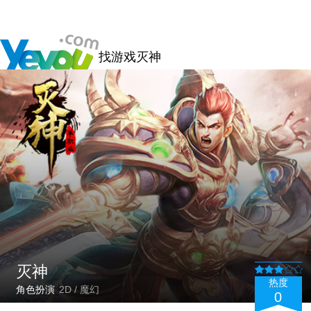
找游戏
灭神
灭神
热度
角色扮演
2D / 魔幻
0