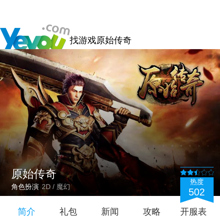
找游戏
原始传奇
原始传奇
热度
角色扮演
2D / 魔幻
502
简介
礼包
新闻
攻略
开服表