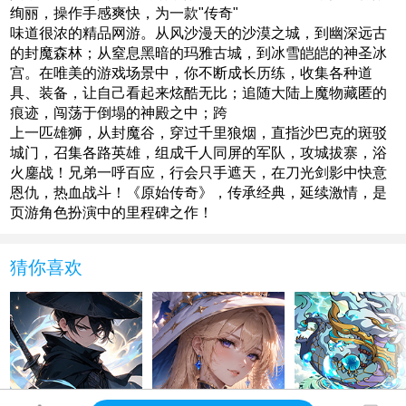
绚丽，操作手感爽快，为一款"传奇"
味道很浓的精品网游。从风沙漫天的沙漠之城，到幽深远古
的封魔森林；从窒息黑暗的玛雅古城，到冰雪皑皑的神圣冰
宫。在唯美的游戏场景中，你不断成长历练，收集各种道
具、装备，让自己看起来炫酷无比；追随大陆上魔物藏匿的
痕迹，闯荡于倒塌的神殿之中；跨
上一匹雄狮，从封魔谷，穿过千里狼烟，直指沙巴克的斑驳
城门，召集各路英雄，组成千人同屏的军队，攻城拔寨，浴
火鏖战！兄弟一呼百应，行会只手遮天，在刀光剑影中快意
恩仇，热血战斗！《原始传奇》，传承经典，延续激情，是
页游角色扮演中的里程碑之作！
猜你喜欢