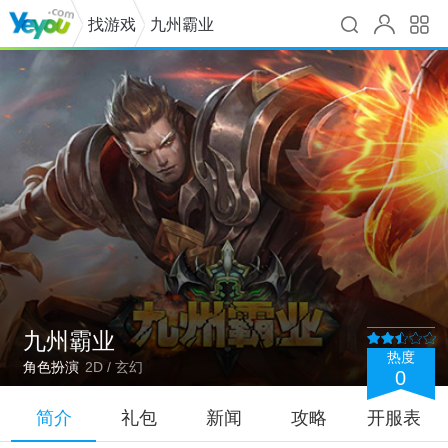
找游戏
九州霸业
九州霸业
热度
角色扮演
2D / 玄幻
0
简介
礼包
新闻
攻略
开服表